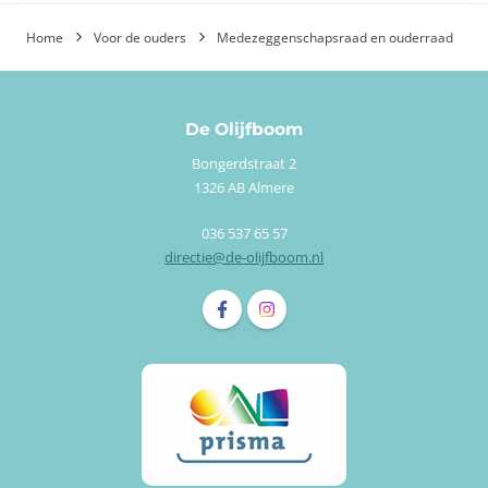
Home
Voor de ouders
Medezeggenschapsraad en ouderraad
De Olijfboom
Bongerdstraat 2
1326 AB Almere
036 537 65 57
directie@de-olijfboom.nl
Volg ons op Facebook De Olijfboom
Volg ons op Instagram De Olijfb