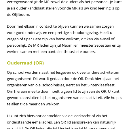
vertegenwoordigt de MR zowel de ouders als het personeel. Je kunt
je als ouder kandidaat stellen voor de MR als uw kind leerling is op
de Olijfboom.
Door met elkaar in contact te blijven kunnen we samen zorgen
voor goed onderwijs en een prettige schoolomgeving. Heeft u
vragen of tips? Deze zijn van harte welkom, dit kan via e-mail of
persoonlijk. De MR leden zijn
juf Naomi en meester Sebastian
en zij
werken samen met een aantal enthousiaste ouders.
Ouderraad (OR)
Op school worden naast het lesgeven ook veel andere activiteiten
georganiseerd. Dit wordt gedaan door de OR. Denk hierbij aan het
organiseren van o.a. schoolreisjes, Kerst en het Sinterklaasfeest.
Om hieraan mee te doen hoeft u geen lid te zijn van de OR. U kunt
gewoon aansluiten bij het organiseren van een activiteit. Alle hulp is
te allen tijde meer dan welkom.
U kunt zich hiervoor aanmelden via de leerkracht of via het
onderstaande e-mailadres. Een OR lid aanspreken kan natuurlijk
ook altijd. De OR leden zijn
juf Liesbeth en juf Marga
samen met